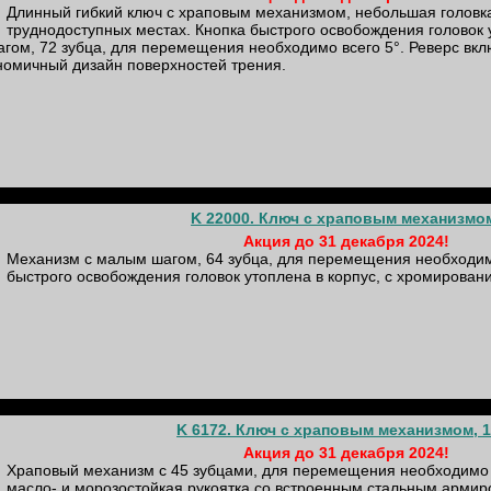
Длинный гибкий ключ с храповым механизмом, небольшая головк
труднодоступных местах. Кнопка быстрого освобождения головок 
ом, 72 зубца, для перемещения необходимо всего 5°. Реверс вкл
ономичный дизайн поверхностей трения.
K 22000. Ключ с храповым механизмо
Акция до 31 декабря 2024!
Механизм с малым шагом, 64 зубца, для перемещения необходимо
быстрого освобождения головок утоплена в корпус, с хромирован
K 6172. Ключ с храповым механизмом, 1/
Акция до 31 декабря 2024!
Храповый механизм с 45 зубцами, для перемещения необходимо 
масло- и морозостойкая рукоятка со встроенным стальным армир