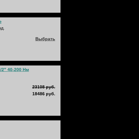
е
нд.
Выбрать
/2" 40-200 Нм
23108 руб.
18486 руб.