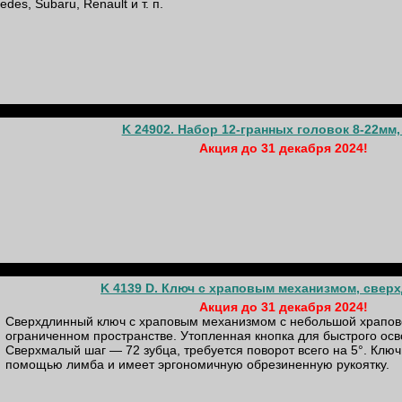
edes, Subaru, Renault и т. п.
K 24902. Набор 12-гранных головок 8-22мм, 
Акция до 31 декабря 2024!
K 4139 D. Ключ с храповым механизмом, свер
Акция до 31 декабря 2024!
Сверхдлинный ключ с храповым механизмом с небольшой храпово
ограниченном пространстве. Утопленная кнопка для быстрого осв
Сверхмалый шаг — 72 зубца, требуется поворот всего на 5°. Ключ
помощью лимба и имеет эргономичную обрезиненную рукоятку.