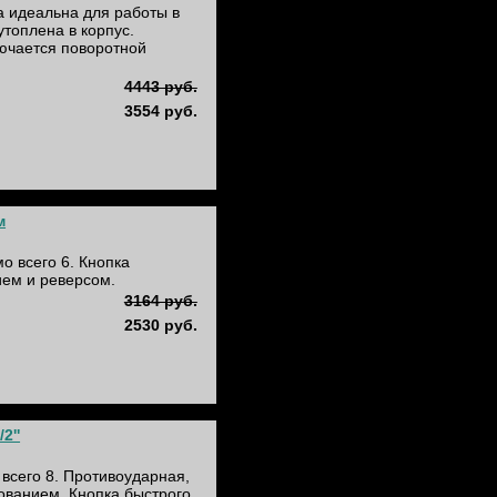
а идеальна для работы в
утоплена в корпус.
ючается поворотной
4443 руб.
3554 руб.
м
 всего 6. Кнопка
ием и реверсом.
3164 руб.
2530 руб.
2''
всего 8. Противоударная,
ованием. Кнопка быстрого