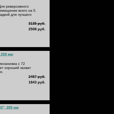
Для реверсивного
емещение всего на 5.
ладкой для лучшего
3135 руб.
2508 руб.
 250 мм
механизма с 72
ет хороший захват
е.
2457 руб.
1843 руб.
'', 285 мм