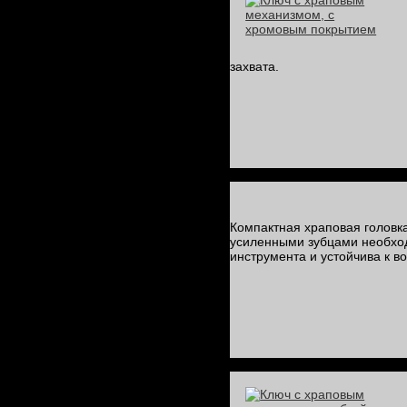
захвата.
Компактная храповая головка
усиленными зубцами необход
инструмента и устойчива к 