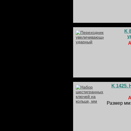
K 
у
А
K 1425.
А
Размер мм: 1