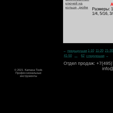
А
Размеры: 1/1
1/4, 5/16, 3
1-10
11-20
21-30
←
предыдущая
41-50
...
62
следующая
→
Отдел продаж: +7(495)7
info
© 2021. Kamasa-Tools
Профессиональные
инструменты